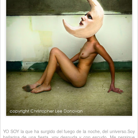
YO SOY la que ha surgido del fuego de la noche, del universo.Soy
bailarina de una fiesta, voy desnuda y con escudo. Me persigue