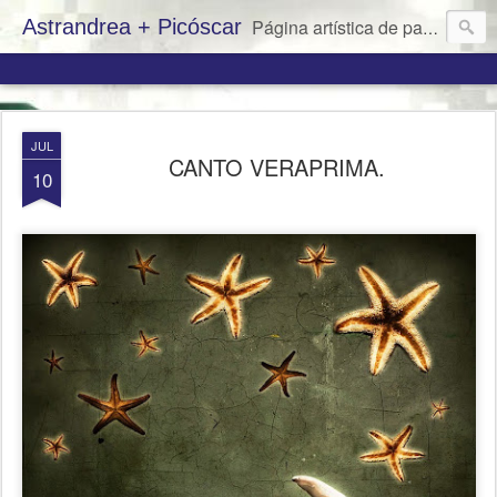
Astrandrea + Picóscar
Página artística de pareja: Andrea Castro y Óscar Pico
JUL
CANTO VERAPRIMA.
10