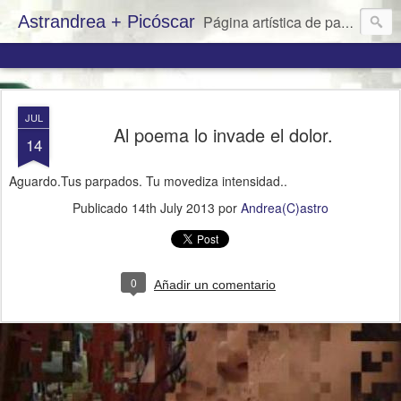
Astrandrea + Picóscar
Página artística de pareja: Andrea Castro y Óscar Pico
JUL
Al poema lo invade el dolor.
14
Aguardo.Tus parpados. Tu movediza intensidad..
Publicado
14th July 2013
por
Andrea(C)astro
0
Añadir un comentario